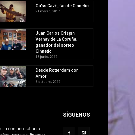
Ou’ss Cav’s, fan de Cinnetic
21 marzo, 2017
Juan Carlos Crispín
Vernay de La Coruña,
ganador del sorteo
Cinnetic
15 junio, 2017
Desde Rotterdam con
Amor
6 octubre, 2017
SÍGUENOS
n su conjunto abarca
ñas, carretes, líneas y