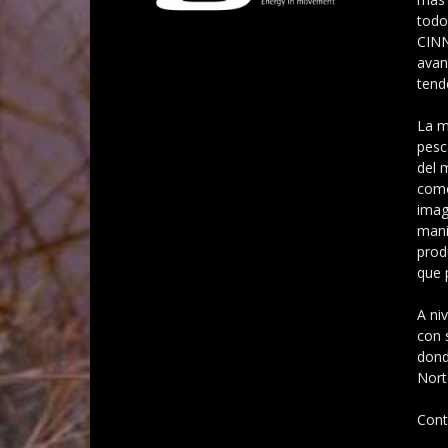
todo
CINN
avan
tend
La m
pesc
del 
como
imag
mani
prod
que 
A ni
con 
dond
Nort
Cont