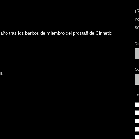
¡R
no
so
año tras los barbos de miembro del prostaff de Cinnetic
Di
Có
ML
Es