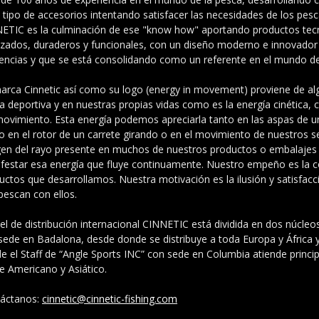
 tipo de accesorios intentando satisfacer las necesidades de los pes
ETIC es la culminación de ese "know how" aportando productos te
zados, duraderos y funcionales, con un diseño moderno e innovador
encias y que se está consolidando como un referente en el mundo de 
arca Cinnetic así como su logo (energy in movement) proviene de alg
a deportiva y en nuestras propias vidas como es la energía cinética,
movimiento. Esta energía podemos apreciarla tanto en las aspas de u
 en el rotor de un carrete girando o en el movimiento de nuestros se
en del rayo presente en muchos de nuestros productos o embalajes 
festar esa energía que fluye continuamente. Nuestro empeño es la c
uctos que desarrollamos. Nuestra motivación es la ilusión y satisfac
pescan con ellos.
vel de distribución internacional CINNETIC está dividida en dos núcleos
sede en Badalona, desde donde se distribuye a toda Europa y África 
e el Staff de “Angle Sports INC” con sede en Columbia atiende princ
e Americano y Asiático.
áctanos:
cinnetic@cinnetic-fishing.com