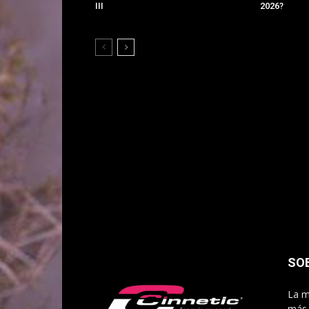
III
2026?
SO
La m
más 