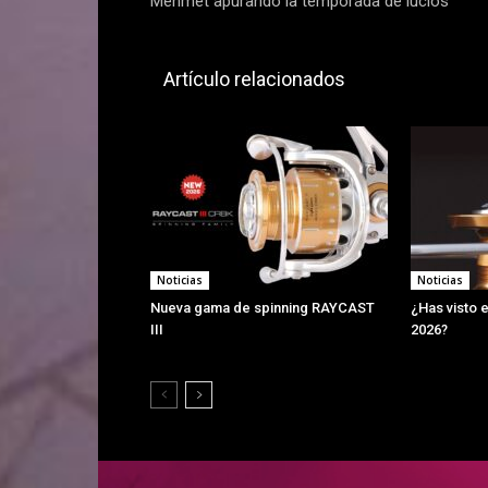
Mehmet apurando la temporada de lucios
Artículo relacionados
Noticias
Noticias
Nueva gama de spinning RAYCAST
¿Has visto e
III
2026?