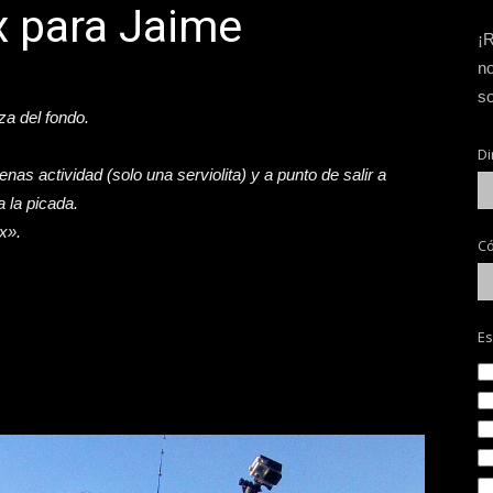
x para Jaime
¡R
no
so
za del fondo.
Di
as actividad (solo una serviolita) y a punto de salir a
 la picada.
x».
Có
Es