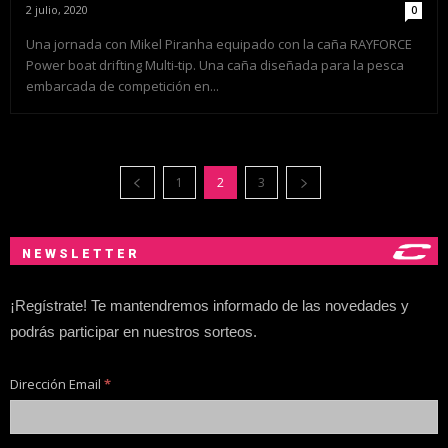
2 julio, 2020
0
Una jornada con Mikel Piranha equipado con la caña RAYFORCE
Power boat drifting Multi-tip. Una caña diseñada para la pesca
embarcada de competición en...
1
2
3
NEWSLETTER
¡Regístrate! Te mantendremos informado de las novedades y
podrás participar en nuestros sorteos.
Dirección Email
*