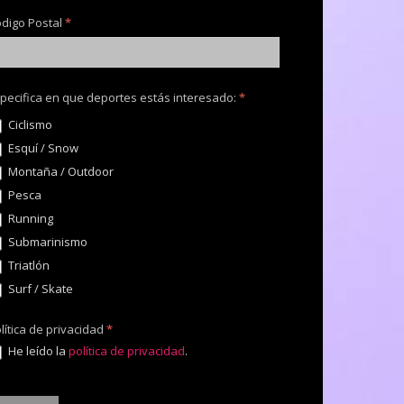
digo Postal
*
pecifica en que deportes estás interesado:
*
Ciclismo
Esquí / Snow
Montaña / Outdoor
Pesca
Running
Submarinismo
Triatlón
Surf / Skate
lítica de privacidad
*
He leído la
política de privacidad
.