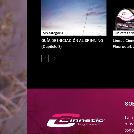
Sin categoría
Sin categorí
GUÍA DE INICIACIÓN AL SPINNING
Líneas Cinn
(Capítulo 3)
Fluorocarb
SO
La m
más 
todo