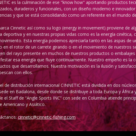
ETIC es la culminación de ese "know how" aportando productos te
zados, duraderos y funcionales, con un diseño moderno e innovador
encias y que se está consolidando como un referente en el mundo de 
arca Cinnetic así como su logo (energy in movement) proviene de alg
a deportiva y en nuestras propias vidas como es la energía cinética,
movimiento. Esta energía podemos apreciarla tanto en las aspas de u
 en el rotor de un carrete girando o en el movimiento de nuestros se
en del rayo presente en muchos de nuestros productos o embalajes 
festar esa energía que fluye continuamente. Nuestro empeño es la c
uctos que desarrollamos. Nuestra motivación es la ilusión y satisfac
pescan con ellos.
vel de distribución internacional CINNETIC está dividida en dos núcleos
sede en Badalona, desde donde se distribuye a toda Europa y África 
e el Staff de “Angle Sports INC” con sede en Columbia atiende princ
e Americano y Asiático.
áctanos:
cinnetic@cinnetic-fishing.com