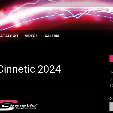
CATÁLOGO
VÍDEOS
GALERÍA
Cinnetic 2024
¡R
no
so
Di