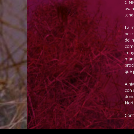
CINN
avan
tend
La m
pesc
del 
como
imag
mani
prod
que 
A ni
con 
dond
Nort
Cont