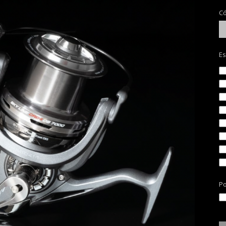
Có
Es
Po