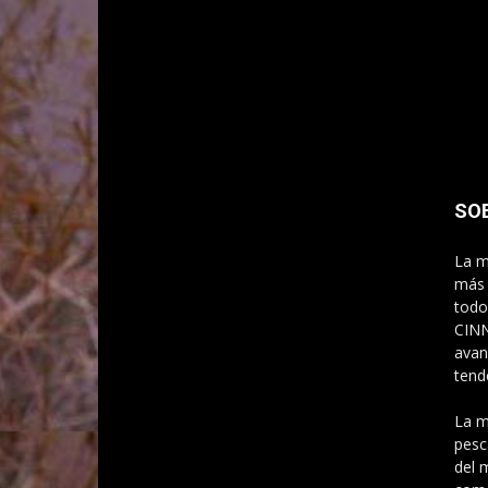
SO
La m
más 
todo
CINN
avan
tend
La m
pesc
del 