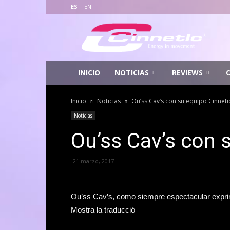
ES
|
EN
Cinnetic
Fishing
INICIO
NOTICIAS
REVIEWS
Inicio
Noticias
Ou’ss Cav’s con su equipo Cinneti
Noticias
Ou’ss Cav’s con 
21 marzo, 2017
Ou’ss Cav’s, como siempre espectacular expri
Mostra la traducció