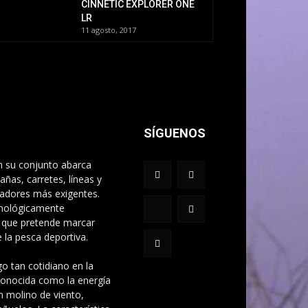
CINNETIC EXPLORER ONE
LR
11 agosto, 2017
SÍGUENOS
n su conjunto abarca
ñas, carretes, líneas y
cadores más exigentes.
cnológicamente
 que pretende marcar
la pesca deportiva.
o tan cotidiano en la
 conocida como la energía
n molino de viento,