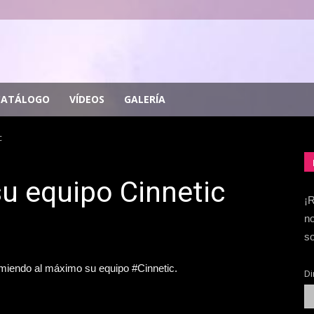
CATÁLOGO
VÍDEOS
GALERÍA
c
su equipo Cinnetic
¡R
no
so
miendo al máximo su equipo #Cinnetic.
Di