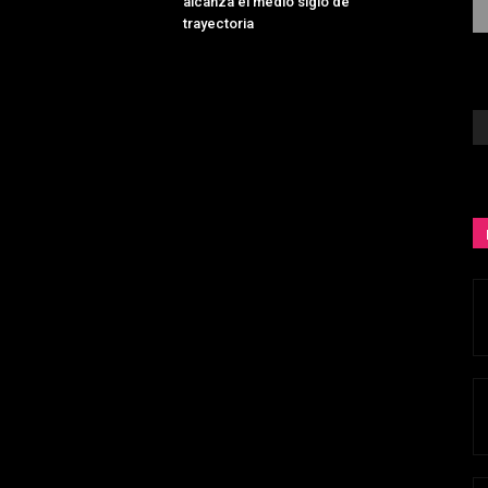
alcanza el medio siglo de
trayectoria