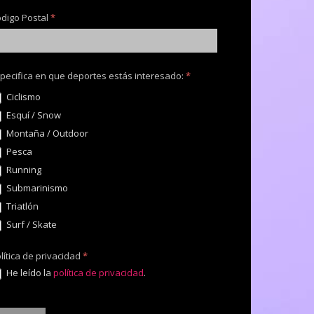
digo Postal
*
pecifica en que deportes estás interesado:
*
Ciclismo
Esquí / Snow
Montaña / Outdoor
Pesca
Running
Submarinismo
Triatlón
Surf / Skate
lítica de privacidad
*
He leído la
política de privacidad
.