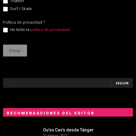
Triatlón
Surf / Skate
Política de privacidad
*
He leído la
política de privacidad
.
SEGUIR
RECOMENDACIONES DEL EDITOR
Ou’ss Cav’s desde Tánger
21 marzo, 2017