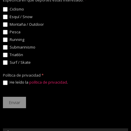
Especifica en que deportes estás interesado:
*
Ciclismo
Esquí / Snow
Montaña / Outdoor
Pesca
Running
Submarinismo
Triatlón
Surf / Skate
Política de privacidad
*
He leído la
política de privacidad
.