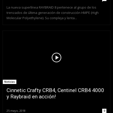
La nueva superlínea RAYBRAID 8 pertenece al grupo de los
trenzados de última generación de construcción HMPE (High
Molecular Polyethylene). Su compleja y lenta...
Noticias
Cinnetic Crafty CRB4, Centinel CRB4 4000
y Raybraid en acción!
25 mayo, 2018
0