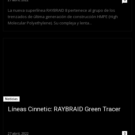
0
La nueva superlínea RAYBRAID 8 pertenece al grupo de los
trenzados de última generación de construcción HMPE (High
Molecular Polyethylene). Su compleja y lenta...
Noticias
Líneas Cinnetic: RAYBRAID Green Tracer
27 abril, 2022
0