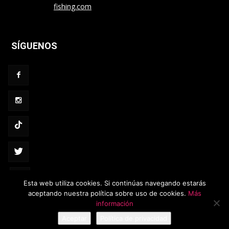
fishing.com
SÍGUENOS
Esta web utiliza cookies. Si continúas navegando estarás
aceptando nuestra política sobre uso de cookies.
Más
Política de privacidad
·
Política de cookies
información
Aceptar
Política de privacidad
© cinnetic-fishing.com - Diseño web
Artimedia