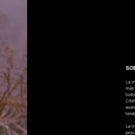
SO
La m
más 
todo
CINN
avan
tend
La m
pesc