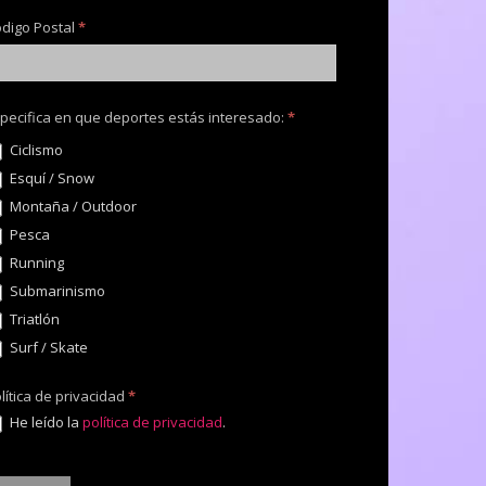
digo Postal
*
pecifica en que deportes estás interesado:
*
Ciclismo
Esquí / Snow
Montaña / Outdoor
Pesca
Running
Submarinismo
Triatlón
Surf / Skate
lítica de privacidad
*
He leído la
política de privacidad
.