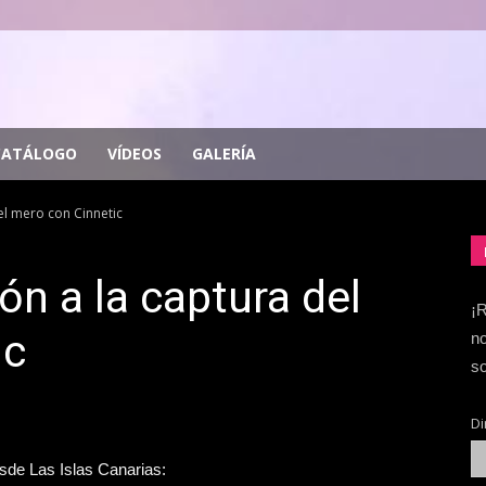
CATÁLOGO
VÍDEOS
GALERÍA
el mero con Cinnetic
ón a la captura del
¡R
ic
no
so
Di
de Las Islas Canarias: