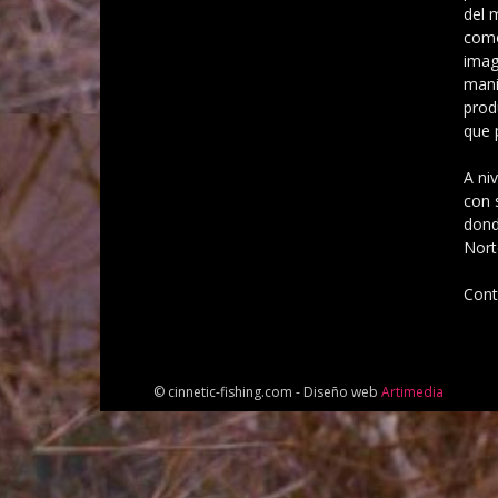
del 
como
imag
mani
prod
que 
A ni
con 
dond
Nort
Cont
© cinnetic-fishing.com - Diseño web
Artimedia