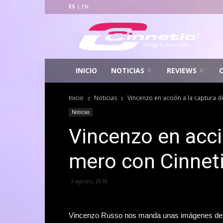
ES
|
EN
Cinnetic
Fishing
INICIO
NOTICIAS
REVIEWS
Inicio
Noticias
Vincenzo en acción a la captura d
Noticias
Vincenzo en acci
mero con Cinnet
3 agosto, 2018
Vincenzo Russo nos manda unas imágenes des